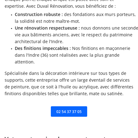
expertise. Avec Duval Rénovation, vous bénéficiez de :
Construction robuste :
des fondations aux murs porteurs,
la solidité est notre maître-mot.
Une rénovation respectueuse :
nous donnons une second
vie aux bâtiments anciens, avec le respect du patrimoine
architectural de l'Indre.
Des finitions impeccables :
Nos finitions en maçonnerie
dans l'Indre (36) sont réalisées avec la plus grande
attention.
Spécialisée dans la décoration intérieure sur tous types de
supports, cette entreprise offre un large éventail de services
de peinture, que ce soit à l'huile ou acrylique, avec différentes
ACCUEIL
finitions disponibles telles que brillante, mate ou satinée.
Une questio
RRASSEMENT VRD
02 54 37 37 05
MAÇONNERIE
02 54 37 37 0
ERTURE ZINGUERIE