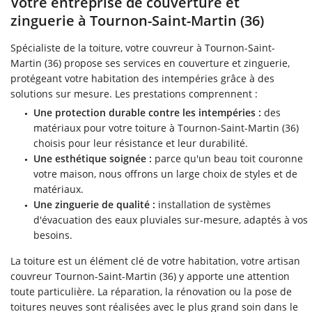
Votre entreprise de couverture et
zinguerie à Tournon-Saint-Martin (36)
TRERIE ISOLATION
Spécialiste de la toiture, votre couvreur à Tournon-Saint-
CARRELAGE
Martin (36) propose ses services en couverture et zinguerie,
Rejoignez-no
protégeant votre habitation des intempéries grâce à des
MENUISERIE
solutions sur mesure. Les prestations comprennent :
RÉALISATIONS
Une protection durable contre les intempéries :
des
matériaux pour votre toiture à Tournon-Saint-Martin (36)
Restez infor
AVIS
choisis pour leur résistance et leur durabilité.
Une esthétique soignée :
parce qu'un beau toit couronne
ACTUALITÉS
votre maison, nous offrons un large choix de styles et de
INSCRIPTION NEWS
matériaux.
CONTACT
Une zinguerie de qualité :
installation de systèmes
d'évacuation des eaux pluviales sur-mesure, adaptés à vos
besoins.
La toiture est un élément clé de votre habitation, votre artisan
couvreur Tournon-Saint-Martin (36) y apporte une attention
toute particulière. La réparation, la rénovation ou la pose de
toitures neuves sont réalisées avec le plus grand soin dans le