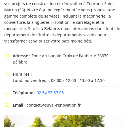
vos projets de construction et rénovation à Tournon-Saint-
Martin (36). Notre équipe expérimentée vous propose une
gamme complète de services, incluant la maçonnerie, la
couverture, la zinguerie, l'isolation, le carrelage, et la
menuiserie. Situés à Bélâbre, nous intervenons dans toute le
En cochant cette case, vous consentez à recevoir nos propositions commerciales à
l'adresse email indiqué ci-dessus. Vous pouvez vous désinscrire à tout moment en
département de L'Indre et départements voisins pour
utilisant
le formulaire de désinscription
.
transformer et valoriser votre patrimoine bâti.
INSCRIPTION
Adresse :
Zone Artisanale Croix de l'auberté 36370

Bélâbre
Horaires :

Lundi au vendredi : 08:00 à 12:00 - 13:00 à 17:30
Téléphone :
02 54 37 37 05

Email :
contact@duval-renovation.fr
