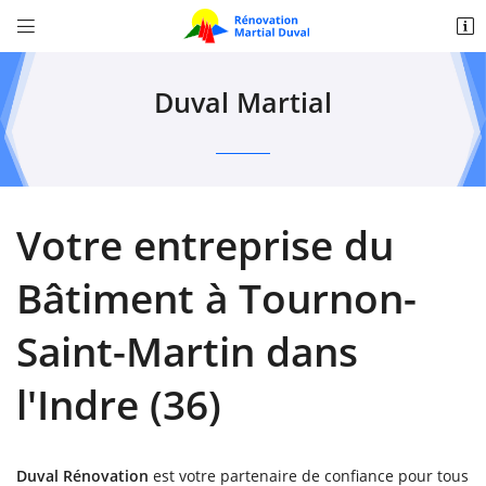


Zone Artisanale Croix de l'auberté,
36370 Bélâbre
Duval Martial
02 54 37 37 05
Votre entreprise du
Bâtiment à Tournon-
Saint-Martin dans
Adresse email de réception

l'Indre (36)
Recopier le code ci-contre

Rafraîchir le captcha

Duval Rénovation
est votre partenaire de confiance pour tous