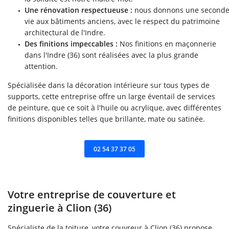
Une rénovation respectueuse :
nous donnons une second
vie aux bâtiments anciens, avec le respect du patrimoine
architectural de l'Indre.
Des finitions impeccables :
Nos finitions en maçonnerie
dans l'Indre (36) sont réalisées avec la plus grande
attention.
Spécialisée dans la décoration intérieure sur tous types de
supports, cette entreprise offre un large éventail de services
de peinture, que ce soit à l'huile ou acrylique, avec différentes
ACCUEIL
finitions disponibles telles que brillante, mate ou satinée.
Une questio
RRASSEMENT VRD
02 54 37 37 05
MAÇONNERIE
02 54 37 37 0
ERTURE ZINGUERIE
Votre entreprise de couverture et
zinguerie à Clion (36)
TRERIE ISOLATION
Spécialiste de la toiture, votre couvreur à Clion (36) propose