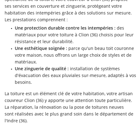
CARRELAGE
ses services en couverture et zinguerie, protégeant votre
Rejoignez-no
habitation des intempéries grâce à des solutions sur mesure.
MENUISERIE
Les prestations comprennent :
RÉALISATIONS
Une protection durable contre les intempéries :
des
matériaux pour votre toiture à Clion (36) choisis pour leur
Restez infor
AVIS
résistance et leur durabilité.
Une esthétique soignée :
parce qu'un beau toit couronne
ACTUALITÉS
votre maison, nous offrons un large choix de styles et de
INSCRIPTION NEWS
matériaux.
CONTACT
Une zinguerie de qualité :
installation de systèmes
d'évacuation des eaux pluviales sur-mesure, adaptés à vos
besoins.
La toiture est un élément clé de votre habitation, votre artisan
couvreur Clion (36) y apporte une attention toute particulière.
La réparation, la rénovation ou la pose de toitures neuves
sont réalisées avec le plus grand soin dans le département de
l'Indre (36).