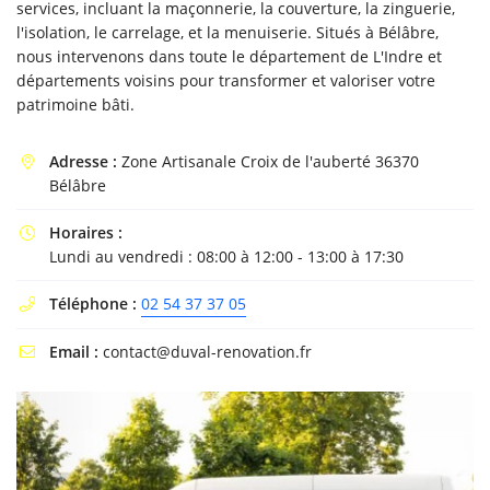
services, incluant la maçonnerie, la couverture, la zinguerie,
l'isolation, le carrelage, et la menuiserie. Situés à Bélâbre,
nous intervenons dans toute le département de L'Indre et
départements voisins pour transformer et valoriser votre
patrimoine bâti.
En cochant cette case, vous consentez à recevoir nos propositions commerciales à
l'adresse email indiqué ci-dessus. Vous pouvez vous désinscrire à tout moment en
utilisant
le formulaire de désinscription
.
Adresse :
Zone Artisanale Croix de l'auberté 36370

Bélâbre
INSCRIPTION
Horaires :

Lundi au vendredi : 08:00 à 12:00 - 13:00 à 17:30
Téléphone :
02 54 37 37 05

Email :
contact@duval-renovation.fr
