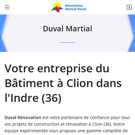


Zone Artisanale Croix de l'auberté,
36370 Bélâbre
Duval Martial
02 54 37 37 05
Votre entreprise du
Bâtiment à Clion dans
l'Indre (36)
Adresse email de réception

Recopier le code ci-contre

Duval Rénovation
est votre partenaire de confiance pour tous
Rafraîchir le captcha
vos projets de construction et rénovation à Clion (36). Notre

équipe expérimentée vous propose une gamme complète de