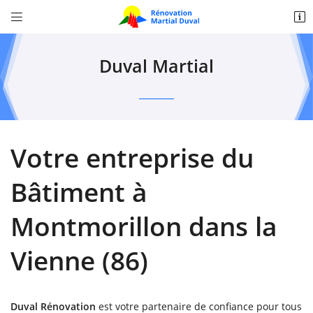


Zone Artisanale Croix de l'auberté,
36370 Bélâbre
Duval Martial
02 54 37 37 05
Votre entreprise du
Bâtiment à
Montmorillon dans la
Adresse email de réception

Vienne (86)
Recopier le code ci-contre

Rafraîchir le captcha

Duval Rénovation
est votre partenaire de confiance pour tous