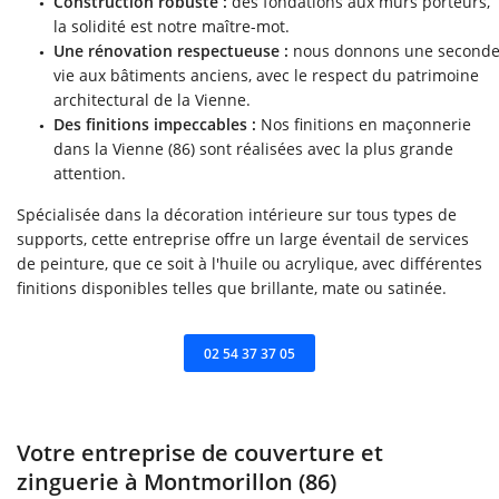
Construction robuste :
des fondations aux murs porteurs,
la solidité est notre maître-mot.
Une rénovation respectueuse :
nous donnons une second
vie aux bâtiments anciens, avec le respect du patrimoine
architectural de la Vienne.
Des finitions impeccables :
Nos finitions en maçonnerie
dans la Vienne (86) sont réalisées avec la plus grande
attention.
Spécialisée dans la décoration intérieure sur tous types de
supports, cette entreprise offre un large éventail de services
de peinture, que ce soit à l'huile ou acrylique, avec différentes
finitions disponibles telles que brillante, mate ou satinée.
ACCUEIL
Une questio
RRASSEMENT VRD
02 54 37 37 05
MAÇONNERIE
02 54 37 37 0
Votre entreprise de couverture et
ERTURE ZINGUERIE
zinguerie à Montmorillon (86)