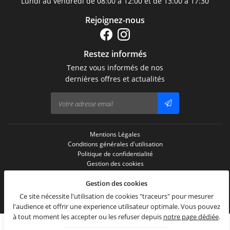
Lundi au vendredi de 08:00 à 12:00 et de 13:00 à 17:30
Rejoignez-nous
Restez informés
Tenez vous informés de nos
dernières offres et actualités
Mentions Légales
Conditions générales d'utilisation
Politique de confidentialité
Gestion des cookies
Sitemap
Gestion des cookies
Zones d'intervention
Ce site nécessite l'utilisation de cookies "traceurs" pour mesurer
l'audience et offrir une experience utilisateur optimale. Vous pouvez
à tout moment les accepter ou les refuser depuis
notre page dédiée
.