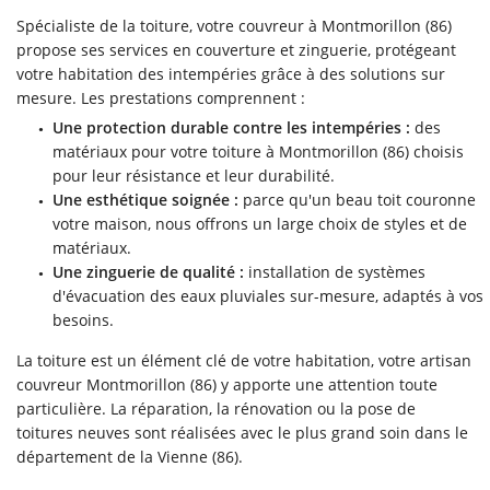
TRERIE ISOLATION
Spécialiste de la toiture, votre couvreur à Montmorillon (86)
propose ses services en couverture et zinguerie, protégeant
CARRELAGE
votre habitation des intempéries grâce à des solutions sur
Rejoignez-no
mesure. Les prestations comprennent :
MENUISERIE
Une protection durable contre les intempéries :
des
RÉALISATIONS
matériaux pour votre toiture à Montmorillon (86) choisis
pour leur résistance et leur durabilité.
Restez infor
AVIS
Une esthétique soignée :
parce qu'un beau toit couronne
votre maison, nous offrons un large choix de styles et de
ACTUALITÉS
matériaux.
INSCRIPTION NEWS
Une zinguerie de qualité :
installation de systèmes
CONTACT
d'évacuation des eaux pluviales sur-mesure, adaptés à vos
besoins.
La toiture est un élément clé de votre habitation, votre artisan
couvreur Montmorillon (86) y apporte une attention toute
particulière. La réparation, la rénovation ou la pose de
toitures neuves sont réalisées avec le plus grand soin dans le
département de la Vienne (86).