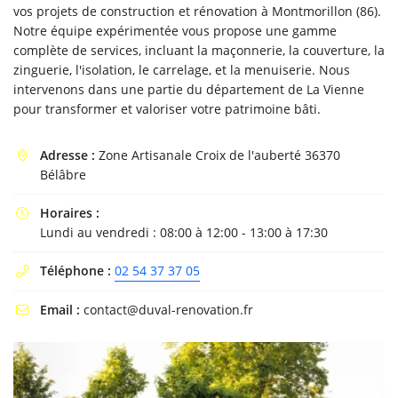
vos projets de construction et rénovation à Montmorillon (86).
Notre équipe expérimentée vous propose une gamme
complète de services, incluant la maçonnerie, la couverture, la
zinguerie, l'isolation, le carrelage, et la menuiserie. Nous
intervenons dans une partie du département de La Vienne
En cochant cette case, vous consentez à recevoir nos propositions commerciales à
l'adresse email indiqué ci-dessus. Vous pouvez vous désinscrire à tout moment en
pour transformer et valoriser votre patrimoine bâti.
utilisant
le formulaire de désinscription
.
INSCRIPTION
Adresse :
Zone Artisanale Croix de l'auberté 36370

Bélâbre
Horaires :

Lundi au vendredi : 08:00 à 12:00 - 13:00 à 17:30
Téléphone :
02 54 37 37 05

Email :
contact@duval-renovation.fr
