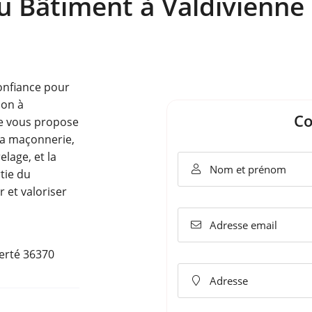
u Bâtiment à Valdivienne
rciales à
onfiance pour
moment en
ion à
Co
ée vous propose
la maçonnerie,
elage, et la
Nom et prénom

tie du
 et valoriser
Adresse email

berté 36370
Adresse
