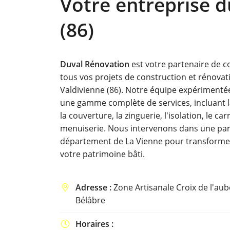
Votre entreprise d
Recopier le code ci-contre

(86)
Rafraîchir le captcha

En cochant cette case, vous consentez à recevoir nos propositions comme
Duval Rénovation
est votre partenaire de c
l'adresse email indiqué ci-dessus. Vous pouvez vous désinscrire à tout 
utilisant
le formulaire de désinscription
.
tous vos projets de construction et rénovat
Valdivienne (86). Notre équipe expériment
INSCRIPTION
une gamme complète de services, incluant 
la couverture, la zinguerie, l'isolation, le carr
menuiserie. Nous intervenons dans une par
département de La Vienne pour transformer
votre patrimoine bâti.
Adresse :
Zone Artisanale Croix de l'au

Bélâbre
Horaires :
