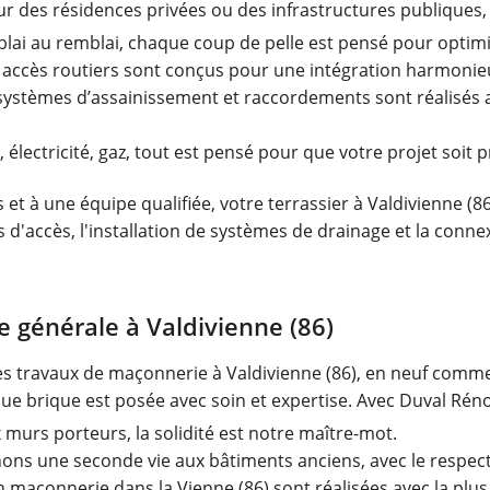
ur des résidences privées ou des infrastructures publiques,
lai au remblai, chaque coup de pelle est pensé pour optimis
t accès routiers sont conçus pour une intégration harmoni
systèmes d’assainissement et raccordements sont réalisés av
 électricité, gaz, tout est pensé pour que votre projet soi
t à une équipe qualifiée, votre terrassier à Valdivienne (8
es d'accès, l'installation de systèmes de drainage et la conn
 générale à Valdivienne (86)
les travaux de maçonnerie à Valdivienne (86), en neuf comm
que brique est posée avec soin et expertise. Avec Duval Réno
murs porteurs, la solidité est notre maître-mot.
ns une seconde vie aux bâtiments anciens, avec le respect 
n maçonnerie dans la Vienne (86) sont réalisées avec la plus