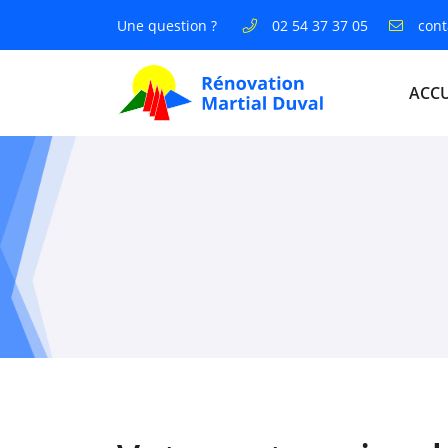
Une question ?
02 54 37 37 05
Zone Artisanale Croix de l'auberté,
36370 Bélâbre
ACCU
02 54 37 37 05
Adresse email de réception
