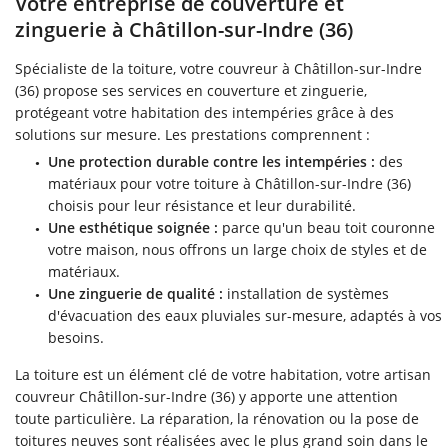
Votre entreprise de couverture et
zinguerie à Châtillon-sur-Indre (36)
TRERIE ISOLATION
Spécialiste de la toiture, votre couvreur à Châtillon-sur-Indre
CARRELAGE
(36) propose ses services en couverture et zinguerie,
Rejoignez-no
protégeant votre habitation des intempéries grâce à des
MENUISERIE
solutions sur mesure. Les prestations comprennent :
RÉALISATIONS
Une protection durable contre les intempéries :
des
matériaux pour votre toiture à Châtillon-sur-Indre (36)
Restez infor
AVIS
choisis pour leur résistance et leur durabilité.
Une esthétique soignée :
parce qu'un beau toit couronne
ACTUALITÉS
votre maison, nous offrons un large choix de styles et de
INSCRIPTION NEWS
matériaux.
CONTACT
Une zinguerie de qualité :
installation de systèmes
d'évacuation des eaux pluviales sur-mesure, adaptés à vos
besoins.
La toiture est un élément clé de votre habitation, votre artisan
couvreur Châtillon-sur-Indre (36) y apporte une attention
toute particulière. La réparation, la rénovation ou la pose de
toitures neuves sont réalisées avec le plus grand soin dans le