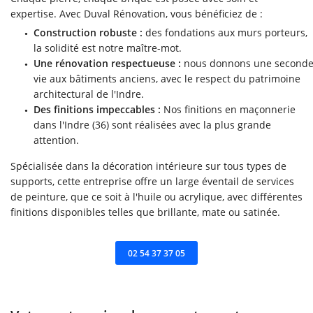
expertise. Avec Duval Rénovation, vous bénéficiez de :
Construction robuste :
des fondations aux murs porteurs,
la solidité est notre maître-mot.
Une rénovation respectueuse :
nous donnons une second
vie aux bâtiments anciens, avec le respect du patrimoine
architectural de l'Indre.
Des finitions impeccables :
Nos finitions en maçonnerie
dans l'Indre (36) sont réalisées avec la plus grande
attention.
Spécialisée dans la décoration intérieure sur tous types de
supports, cette entreprise offre un large éventail de services
de peinture, que ce soit à l'huile ou acrylique, avec différentes
ACCUEIL
finitions disponibles telles que brillante, mate ou satinée.
Une questio
RRASSEMENT VRD
02 54 37 37 05
MAÇONNERIE
02 54 37 37 0
ERTURE ZINGUERIE