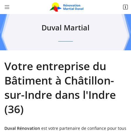


Zone Artisanale Croix de l'auberté,
36370 Bélâbre
Duval Martial
02 54 37 37 05
Votre entreprise du
Bâtiment à Châtillon-
sur-Indre dans l'Indre
Adresse email de réception

(36)
Recopier le code ci-contre

Rafraîchir le captcha

Duval Rénovation
est votre partenaire de confiance pour tous