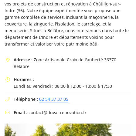
vos projets de construction et rénovation à Châtillon-sur-
Indre (36). Notre équipe expérimentée vous propose une
gamme complète de services, incluant la maçonnerie, la
couverture, la zinguerie, l'isolation, le carrelage, et la
menuiserie. Situés à Bélâbre, nous intervenons dans toute le
En cochant cette case, vous consentez à recevoir nos propositions commerciales à
l'adresse email indiqué ci-dessus. Vous pouvez vous désinscrire à tout moment en
département de L'Indre et départements voisins pour
utilisant
le formulaire de désinscription
.
transformer et valoriser votre patrimoine bâti.
INSCRIPTION
Adresse :
Zone Artisanale Croix de l'auberté 36370

Bélâbre
Horaires :

Lundi au vendredi : 08:00 à 12:00 - 13:00 à 17:30
Téléphone :
02 54 37 37 05

Email :
contact@duval-renovation.fr
