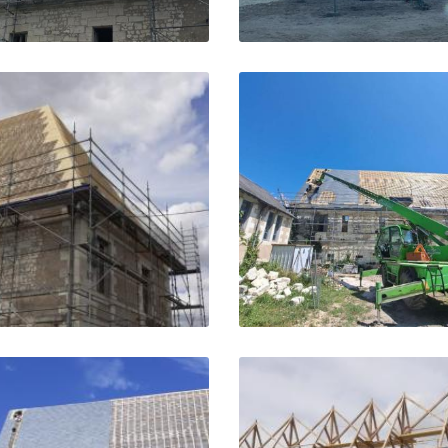


Agrandir la photo
Agrandir la pho

