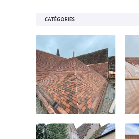
Recopier le code ci-contre

Rafraîchir le captcha
CATÉGORIES

En cochant cette case, vous consentez à recevoir nos propositions comme
l'adresse email indiqué ci-dessus. Vous pouvez vous désinscrire à tout 
utilisant
le formulaire de désinscription
.
INSCRIPTION