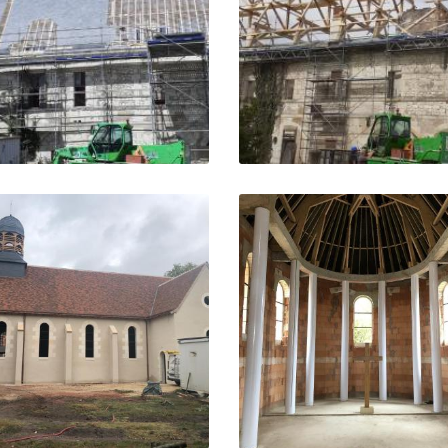
Agrandir la photo
Agrandir la pho


Agrandir la photo
Agrandir la pho