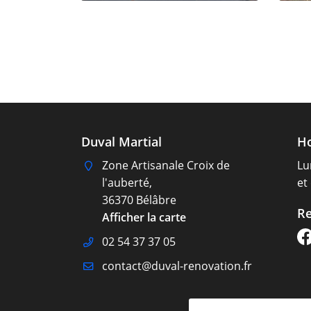


la photo
Agrandir la photo
Duval Martial
Ho
Zone Artisanale Croix de
Lu
l'auberté,
et
36370 Bélâbre
Re
Afficher la carte
02 54 37 37 05