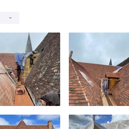
rciales à
moment en