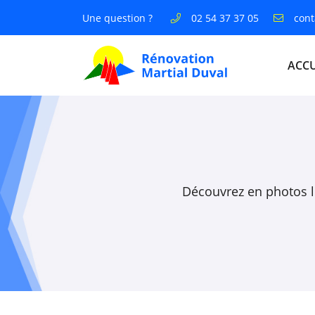
Une question ?
02 54 37 37 05
Zone Artisanale Croix de l'auberté,
36370 Bélâbre
ACCU
02 54 37 37 05
Découvrez en photos l
Adresse email de réception
