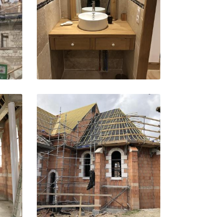
to
to