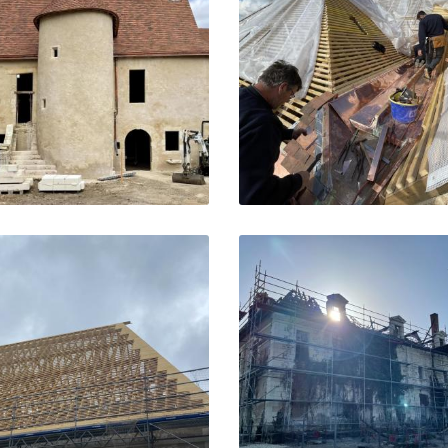


Agrandir la photo
Agrandir la pho


Agrandir la photo
Agrandir la pho