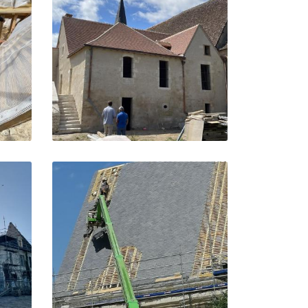
to
to