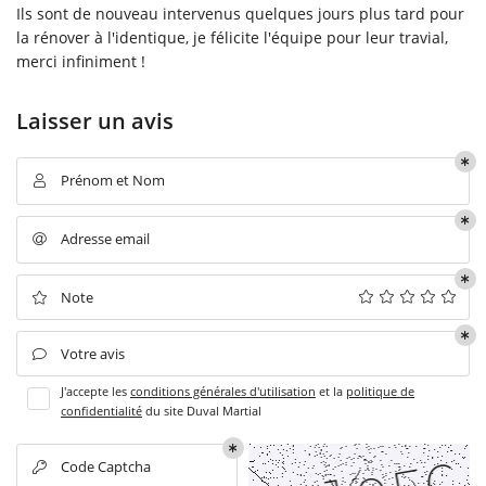
Ils sont de nouveau intervenus quelques jours plus tard pour
la rénover à l'identique, je félicite l'équipe pour leur travial,
merci infiniment !
En cochant cette case, vous consentez à recevoir nos propositions commerciales à
Laisser un avis
l'adresse email indiqué ci-dessus. Vous pouvez vous désinscrire à tout moment en
utilisant
le formulaire de désinscription
.
Prénom et Nom
INSCRIPTION

ACCUEIL
Une question
Adresse email

RRASSEMENT VRD
MAÇONNERIE
Note

02 54 37 37 05
ERTURE ZINGUERIE
Votre avis

J'accepte les
conditions générales d'utilisation
et la
politique de
TRERIE ISOLATION
confidentialité
du site
Duval Martial
CARRELAGE
Code Captcha
Rejoignez-nou
