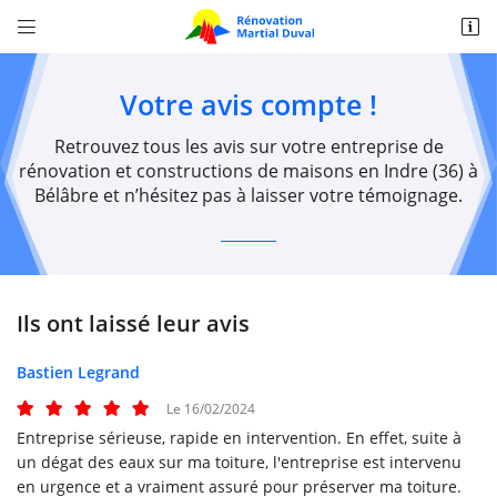


Zone Artisanale Croix de l'auberté,
36370 Bélâbre
Votre avis compte !
02 54 37 37 05
Retrouvez tous les avis sur votre entreprise de
rénovation et constructions de maisons en Indre (36) à
Bélâbre et n’hésitez pas à laisser votre témoignage.
Ils ont laissé leur avis
Adresse email de réception

Bastien Legrand
Recopier le code ci-contre
Le 16/02/2024

Entreprise sérieuse, rapide en intervention. En effet, suite à
Rafraîchir le captcha

un dégat des eaux sur ma toiture, l'entreprise est intervenu
en urgence et a vraiment assuré pour préserver ma toiture.