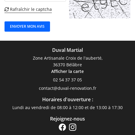
MENUISERIE
Rafraîchir le captcha

RÉALISATIONS
ENVOYER MON AVIS
Restez infor
AVIS
ACTUALITÉS
INSCRIPTION NEWSL
Duval Martial
CONTACT
Zone Artisanale Croix de l'auberté,
36370 Bélâbre
Afficher la carte
02 54 37 37 05
Horaires d'ouverture :
Lundi au vendredi de 08:00 à 12:00 et de 13:00 à 17:30
Rejoignez-nous